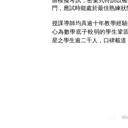
辦模擬考試
，密集式特訓以確
門，應試時能處於最佳熟練狀
授課導師均具逾十年教學經驗
心為數學底子較弱的學生鞏固數
星之學生逾二千人，口碑載道
理學苑數學特
主頁
關