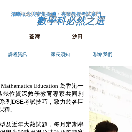
​清晰概念與密集操練・專業教授考試竅門
數學科必然之選
荃灣 沙田
課程資訊
家長須知
聯絡我們
Mathematics Education
為香港一
港幾位資深數學教育專家共同創
系列DSE考試技巧，致力於各區
課程。
題型及近年大熱試題，每月定期舉