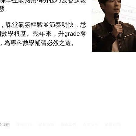
保學生能熟用得分技巧及答題竅
態。
，課堂氣氛輕鬆並節奏明快，悉
學根基。幾年來，升grade奪
，為專科數學補習必然之選。
訓 熱線電話 6715 2268 / WhatsApp 查詢 6715 2268
於我們
課程資訊
家長須知
聯絡我們
合作伙伴
榮譽顧問